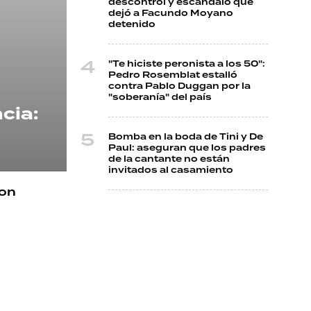
descontrol y escándalo que
dejó a Facundo Moyano
detenido
"Te hiciste peronista a los 50":
Pedro Rosemblat estalló
contra Pablo Duggan por la
"soberanía" del país
cia:
Bomba en la boda de Tini y De
Paul: aseguran que los padres
de la cantante no están
invitados al casamiento
con