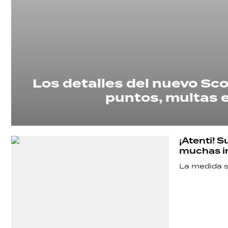
SHOW
Los detalles del nuevo Sco
puntos, multas e
POLÍTICA
¡Atenti! 
ACTUALIDAD
muchas i
La medida s
POLICIALES