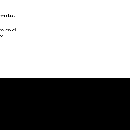
iento:
a en el
to
NOS