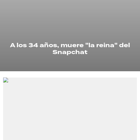
TECNOLOGÍA
RECETAS
A los 34 años, muere "la reina" del
PALABRAS
Snapchat
HORÓSCOPO
Seguinos