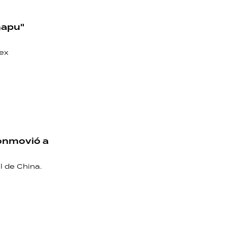
Chapu"
 ex
conmovió a
l de China.