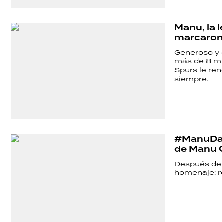
Manu, la 
marcaron 
Generoso y e
más de 8 mil
SHOW
Spurs le re
siempre.
POLÍTICA
#ManuDay:
ACTUALIDAD
de Manu G
Después del
homenaje: r
POLICIALES