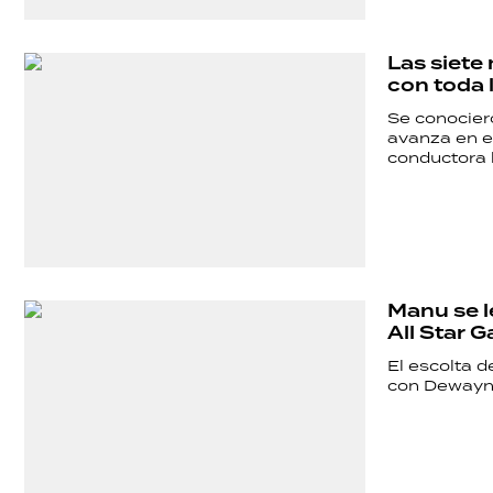
ECONOMÍA
Las siete
GRAN
con toda 
HERMANO
Se conocier
avanza en el
conductora 
SALUD
DEPORTES
Manu se l
All Star 
TECNOLOGÍA
El escolta 
con Dewayn