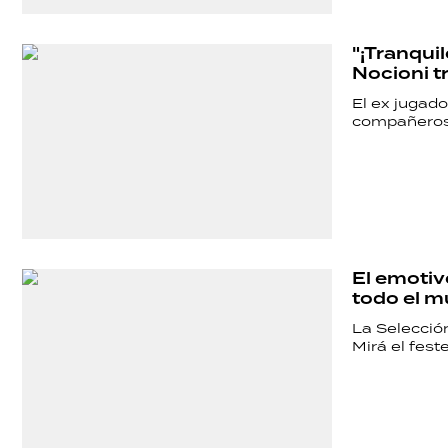
"¡Tranquil
Nocioni t
El ex jugado
compañeros
El emotiv
todo el 
La Selección
Mirá el feste