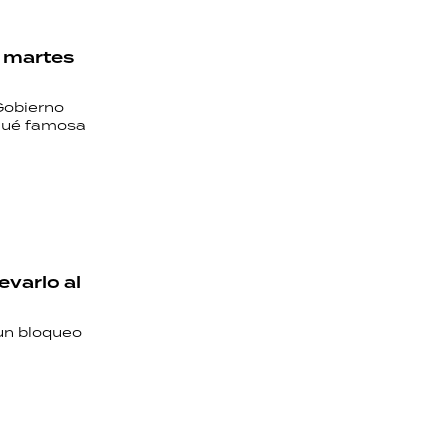
e martes
Gobierno
¿Qué famosa
evarlo al
 un bloqueo