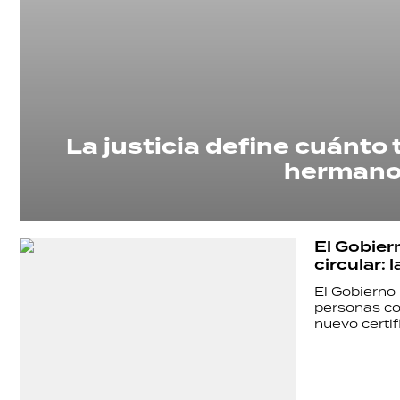
La justicia define cuánto 
hermano 
El Gobier
circular: l
El Gobierno
personas co
nuevo certif