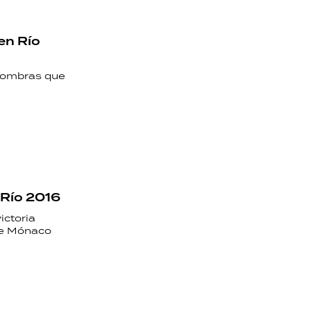
en Río
 sombras que
 Río 2016
ictoria
 de Mónaco