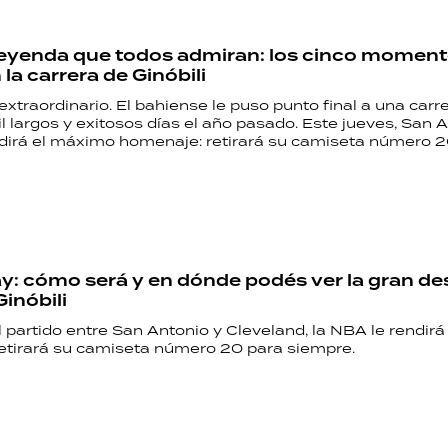
leyenda que todos admiran: los cinco momen
la carrera de Ginóbili
xtraordinario. El bahiense le puso punto final a una carr
 largos y exitosos días el año pasado. Este jueves, San 
RECETAS
ndirá el máximo homenaje: retirará su camiseta número 
PALABRAS
HORÓSCOPO
 cómo será y en dónde podés ver la gran de
inóbili
Seguinos
 partido entre San Antonio y Cleveland, la NBA le rendir
etirará su camiseta número 20 para siempre.