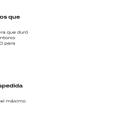
tos que
era que duró
Antonio
20 para
spedida
á el máximo