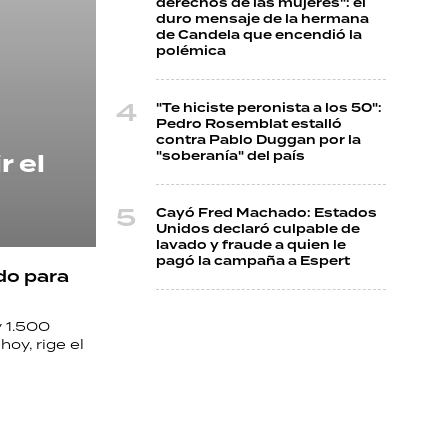
derechos de las mujeres": el
duro mensaje de la hermana
de Candela que encendió la
polémica
"Te hiciste peronista a los 50":
Pedro Rosemblat estalló
contra Pablo Duggan por la
r el
"soberanía" del país
Cayó Fred Machado: Estados
Unidos declaró culpable de
lavado y fraude a quien le
pagó la campaña a Espert
do para
y 1.500
oy, rige el