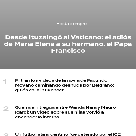
TECNOLOGÍA
Hasta siempre
Desde Ituzaingó al Vaticano: el adiós
RECETAS
de María Elena a su hermano, el Papa
PALABRAS
Francisco
HORÓSCOPO
Filtran los videos de la novia de Facundo
Seguinos
Moyano caminando desnuda por Belgrano:
quién es la influencer
Guerra sin tregua entre Wanda Nara y Mauro
Icardi: un video sobre sus hijas volvió a
encender la interna
Un futbolista argentino fue detenido por el ICE