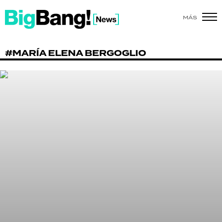
MÁS
SHOW
#MARÍA ELENA BERGOGLIO
POLÍTICA
ACTUALIDAD
POLICIALES
ECONOMÍA
GRAN HERMANO
SALUD
DEPORTES