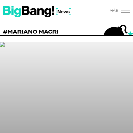
MÁS
SHOW
#MARIANO MACRI
POLÍTICA
ACTUALIDAD
POLICIALES
ECONOMÍA
GRAN HERMANO
SALUD
DEPORTES