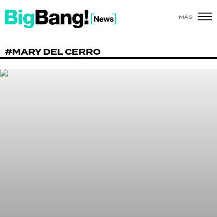
MÁS
SHOW
#MARY DEL CERRO
POLÍTICA
ACTUALIDAD
POLICIALES
ECONOMÍA
GRAN HERMANO
SALUD
DEPORTES