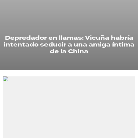
TECNOLOGÍA
Depredador en llamas: Vicuña habría
RECETAS
intentado seducir a una amiga íntima
PALABRAS
de la China
HORÓSCOPO
Seguinos