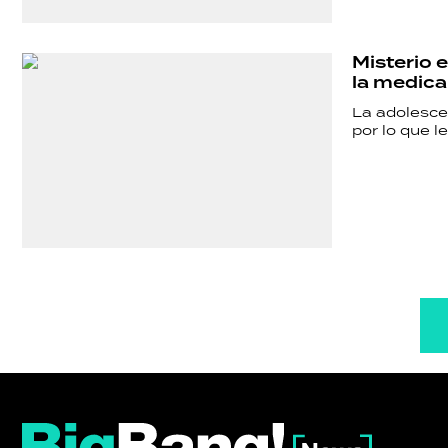
Misterio 
la medica
La adolesce
por lo que l