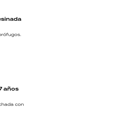
esinada
prófugos.
17 años
achada con