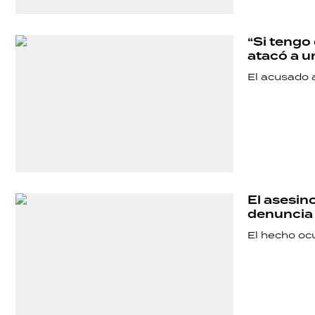
SALUD
“Si tengo 
DEPORTES
atacó a 
El acusado a
TECNOLOGÍA
El asesino
denuncia 
El hecho ocu