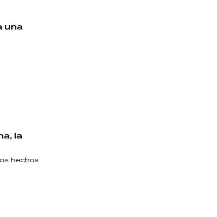
a una
a, la
ros hechos