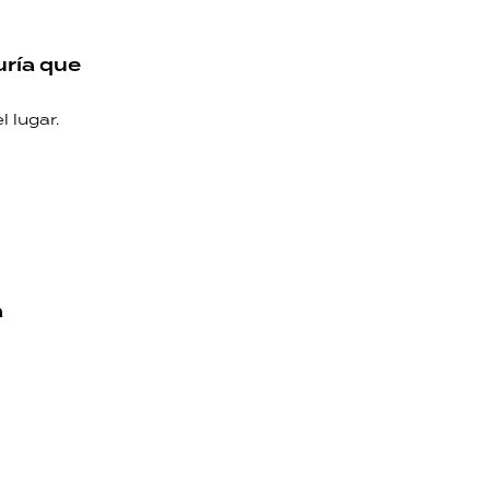
auría que
l lugar.
a