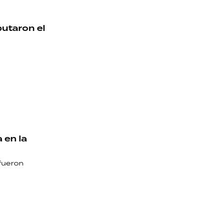
putaron el
 en la
fueron