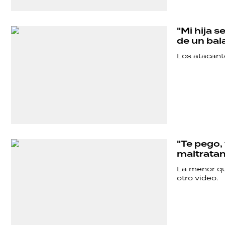
"Mi hija 
de un bala
Los atacante
"Te pego,
maltratan
La menor qu
otro video.