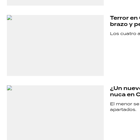
POLÍTICA
Terror en
brazo y p
ACTUALIDAD
Los cuatro 
POLICIALES
ECONOMÍA
¿Un nuevo
nuca en C
GRAN
El menor se
apartados.
HERMANO