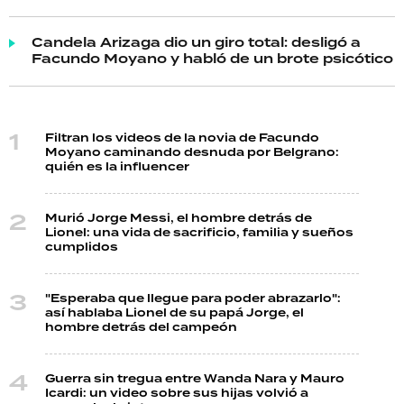
Candela Arizaga dio un giro total: desligó a
Facundo Moyano y habló de un brote psicótico
Filtran los videos de la novia de Facundo
Moyano caminando desnuda por Belgrano:
quién es la influencer
Murió Jorge Messi, el hombre detrás de
Lionel: una vida de sacrificio, familia y sueños
cumplidos
"Esperaba que llegue para poder abrazarlo":
así hablaba Lionel de su papá Jorge, el
hombre detrás del campeón
Guerra sin tregua entre Wanda Nara y Mauro
Icardi: un video sobre sus hijas volvió a