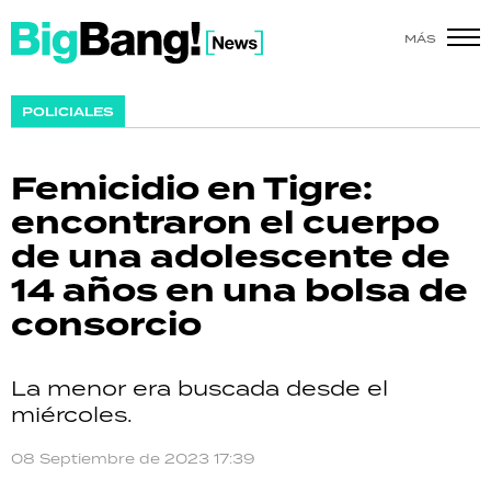
MÁS
SHOW
POLICIALES
POLÍTICA
Femicidio en Tigre:
ACTUALIDAD
encontraron el cuerpo
de una adolescente de
POLICIALES
14 años en una bolsa de
ECONOMÍA
consorcio
GRAN HERMANO
La menor era buscada desde el
SALUD
miércoles.
DEPORTES
08 Septiembre de 2023 17:39