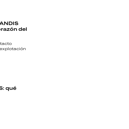
o ANDIS
orazón del
ntacto
explotación
S: qué