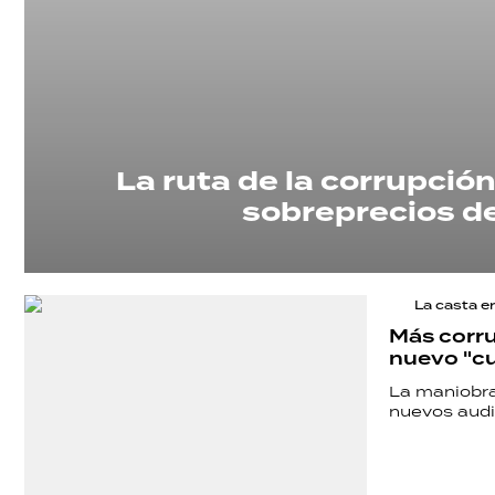
La ruta de la corrupció
sobreprecios d
La casta e
Más corru
nuevo "cu
SHOW
La maniobra 
nuevos audi