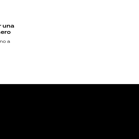
r una
nero
 no a
NOS