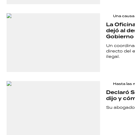
POLÍTICA
ACTUALIDAD
Una causa
La Oficin
dejó al de
Gobierno
POLICIALES
Un coordina
directo del
ilegal.
ECONOMÍA
GRAN
Hasta las
Declaró S
HERMANO
dijo y cóm
Su abogado,
SALUD