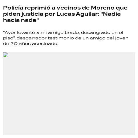
TECNOLOGÍA
Policía reprimió a vecinos de Moreno que
piden justicia por Lucas Aguilar: "Nadie
hacía nada"
"Ayer levanté a mi amigo tirado, desangrado en el
RECETAS
piso", desgarrador testimonio de un amigo del joven
de 20 años asesinado.
PALABRAS
HORÓSCOPO
Seguinos