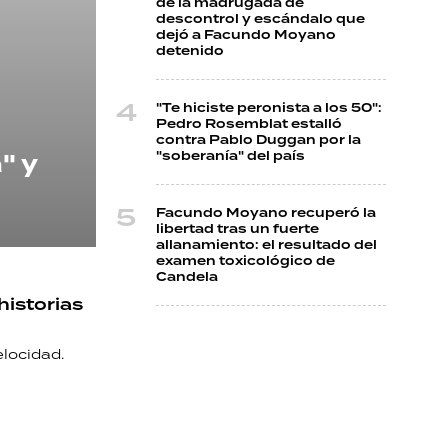
de la madrugada de
descontrol y escándalo que
dejó a Facundo Moyano
detenido
"Te hiciste peronista a los 50":
Pedro Rosemblat estalló
contra Pablo Duggan por la
" y
"soberanía" del país
Facundo Moyano recuperó la
libertad tras un fuerte
allanamiento: el resultado del
examen toxicológico de
Candela
historias
locidad.