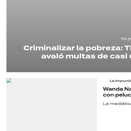
No pu
Criminalizar la pobreza: 
avaló multas de casi 
La impunid
Wanda Nar
con peluc
La mediátic