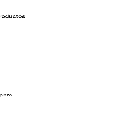
productos
pieza.