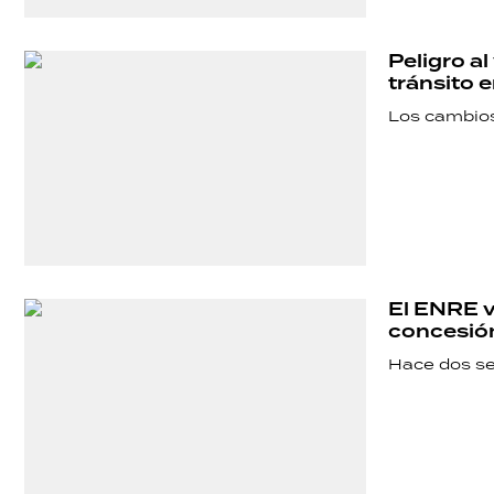
Peligro al
tránsito 
Los cambios 
El ENRE v
concesión
Hace dos se
SHOW