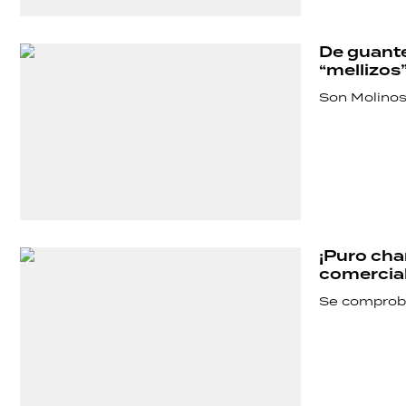
POLÍTICA
De guante
“mellizos
ACTUALIDAD
Son Molinos 
POLICIALES
ECONOMÍA
¡Puro cha
comercial
GRAN
Se comproba
HERMANO