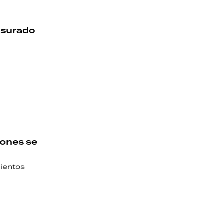
usurado
iones se
ientos