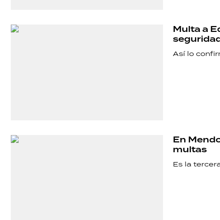
SALUD
Multa a E
DEPORTES
segurida
Así lo confi
TECNOLOGÍA
En Mendoz
multas
Es la terce