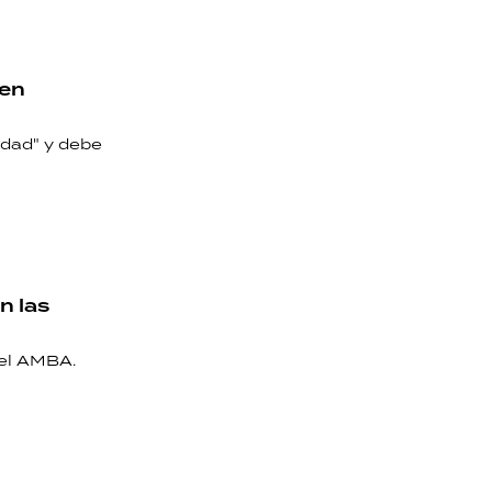
 en
idad" y debe
n las
el AMBA.