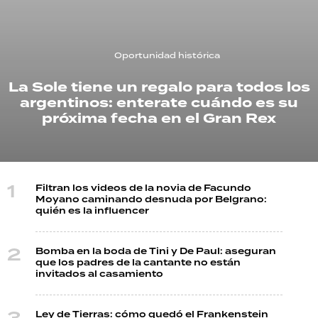
TECNOLOGÍA
Oportunidad histórica
La Sole tiene un regalo para todos los
RECETAS
argentinos: enterate cuándo es su
PALABRAS
próxima fecha en el Gran Rex
HORÓSCOPO
Filtran los videos de la novia de Facundo
Seguinos
Moyano caminando desnuda por Belgrano:
quién es la influencer
Bomba en la boda de Tini y De Paul: aseguran
que los padres de la cantante no están
invitados al casamiento
Ley de Tierras: cómo quedó el Frankenstein