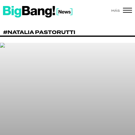
MÁS
SHOW
#NATALIA PASTORUTTI
POLÍTICA
ACTUALIDAD
POLICIALES
ECONOMÍA
GRAN HERMANO
SALUD
DEPORTES