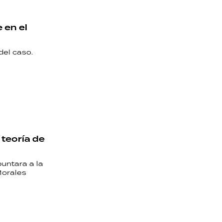
 en el
del caso.
 teoría de
untara a la
Morales