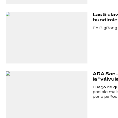
ECONOMÍA
Las 5 cla
GRAN
hundimie
HERMANO
En BigBang 
SALUD
DEPORTES
ARA San Ju
la "válvul
TECNOLOGÍA
Luego de qu
posible mal
pone paños f