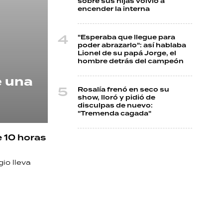
sobre sus hijas volvió a
encender la interna
"Esperaba que llegue para
poder abrazarlo": así hablaba
Lionel de su papá Jorge, el
hombre detrás del campeón
e una
Rosalía frenó en seco su
show, lloró y pidió de
disculpas de nuevo:
"Tremenda cagada"
e 10 horas
gio lleva