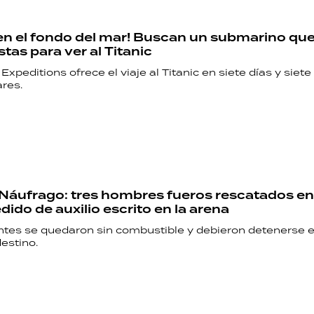
 en el fondo del mar! Buscan un submarino que
stas para ver al Titanic
xpeditions ofrece el viaje al Titanic en siete días y siet
res.
RECETAS
PALABRAS
HORÓSCOPO
áufrago: tres hombres fueros rescatados en 
dido de auxilio escrito en la arena
Seguinos
tes se quedaron sin combustible y debieron detenerse e
destino.