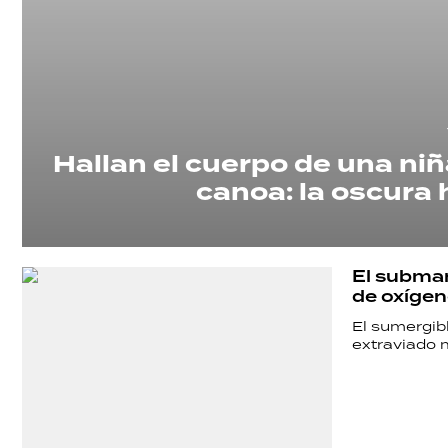
Hallan el cuerpo de una niñ
canoa: la oscura 
El submar
de oxígen
El sumergibl
extraviado m