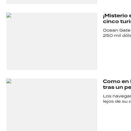
¡Misterio
cinco turi
Ocean Gate E
250 mil dóla
SHOW
POLÍTICA
Como en N
ACTUALIDAD
tras un pe
Los navegan
lejos de su 
POLICIALES