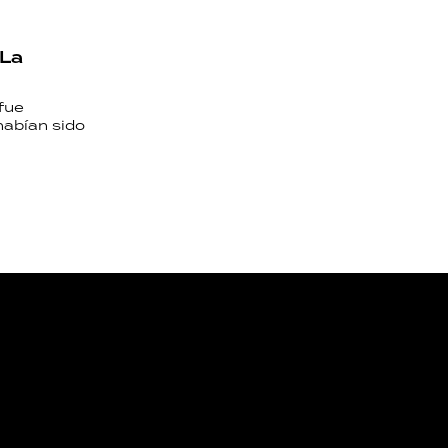
 La
fue
habían sido
NOS