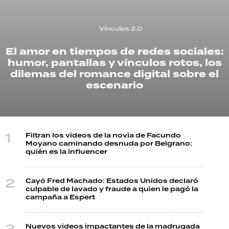
TECNOLOGÍA
Vínculos 2.0
El amor en tiempos de redes sociales:
humor, pantallas y vínculos rotos, los
RECETAS
dilemas del romance digital sobre el
PALABRAS
escenario
HORÓSCOPO
Filtran los videos de la novia de Facundo
Seguinos
Moyano caminando desnuda por Belgrano:
quién es la influencer
Cayó Fred Machado: Estados Unidos declaró
culpable de lavado y fraude a quien le pagó la
campaña a Espert
Nuevos videos impactantes de la madrugada