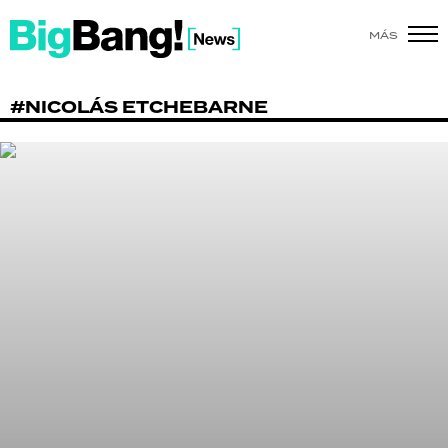
MÁS
SHOW
#NICOLÁS ETCHEBARNE
POLÍTICA
ACTUALIDAD
POLICIALES
ECONOMÍA
GRAN HERMANO
SALUD
DEPORTES