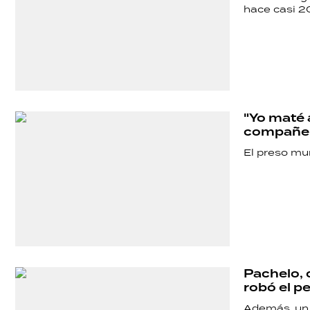
hace casi 20
"Yo maté 
compañer
El preso mur
SHOW
POLÍTICA
ACTUALIDAD
Pachelo, 
robó el p
Además, un 