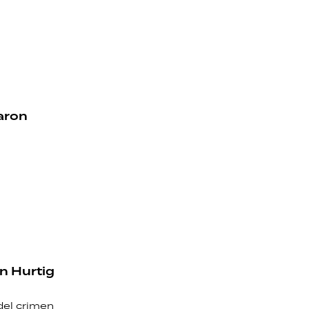
aron
n Hurtig
del crimen