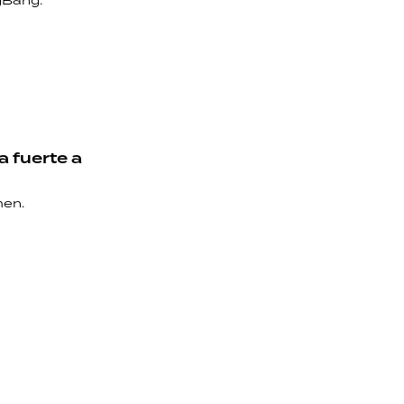
gBang.
a fuerte a
men.