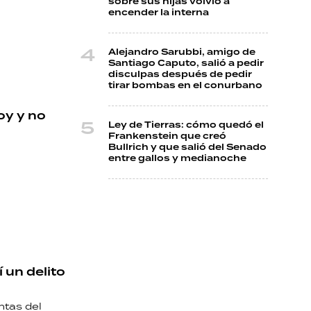
sobre sus hijas volvió a
encender la interna
Alejandro Sarubbi, amigo de
Santiago Caputo, salió a pedir
disculpas después de pedir
tirar bombas en el conurbano
oy y no
Ley de Tierras: cómo quedó el
Frankenstein que creó
Bullrich y que salió del Senado
entre gallos y medianoche
 un delito
ntas del