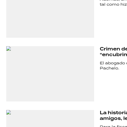
POLICIALES
tal como hiz
ECONOMÍA
GRAN
Crimen de
“encubri
HERMANO
El abogado 
Pachelo.
SALUD
DEPORTES
La histor
amigos, l
Para la fisc