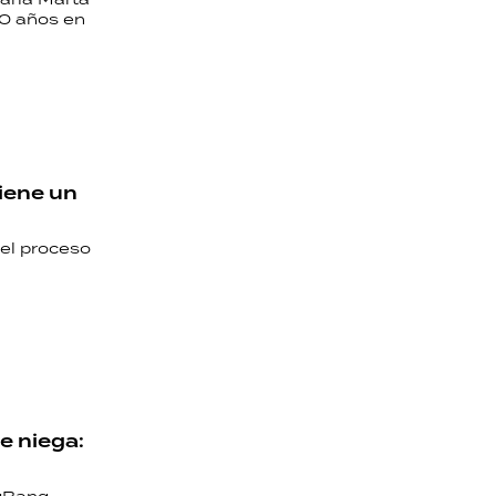
20 años en
iene un
del proceso
e niega: