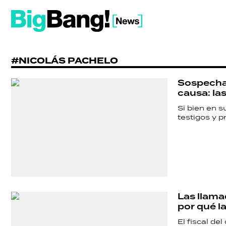
#NICOLÁS PACHELO
Sospechan
causa: la
Si bien en s
testigos y p
Las llama
por qué l
El fiscal de