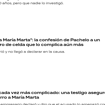
 años, pero que nadie lo investigó.
a María Marta": la confesión de Pachelo a un
o de celda que lo complica aún más
ió y no llegó a declarar en la causa.
RECETAS
PALABRAS
HORÓSCOPO
cada vez más complicado: una testigo asegur
erro a María Marta
Seguinos
empresario declaró y dijo que el acusado lo amenazó co