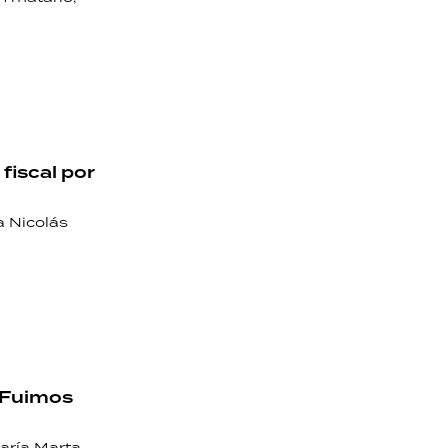
fiscal por
a Nicolás
 "Fuimos
María Marta