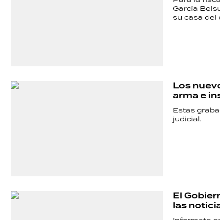
TECNOLOGÍA
García Bels
su casa del 
Los nuevo
arma e in
Estas graba
judicial.
El Gobier
las notici