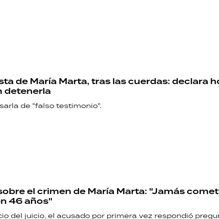
sta de María Marta, tras las cuerdas: declara h
 detenerla
arla de "falso testimonio".
sobre el crimen de María Marta: "Jamás cometí
en 46 años"
cio del juicio, el acusado por primera vez respondió pregu