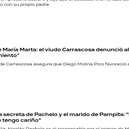
o con su propio padre.
 María Marta: el viudo Carrascosa denunció al 
miento”
de Carrascosa asegura que Diego Molina Pico favoreció 
ia secreta de Pachelo y el marido de Pampita:
e tengo cariño"
alía, Nicolás Pachelo es el responsable por el crimen de 