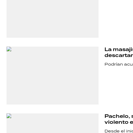
La masaji
descartan
Podrían acus
Pachelo, 
violento 
Desde el ini