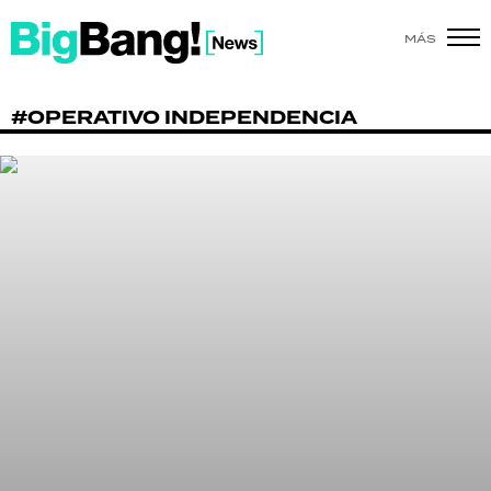
MÁS
SHOW
#OPERATIVO INDEPENDENCIA
POLÍTICA
ACTUALIDAD
POLICIALES
ECONOMÍA
GRAN HERMANO
SALUD
DEPORTES