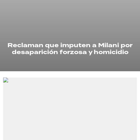
TECNOLOGÍA
RECETAS
Reclaman que imputen a Milani por
PALABRAS
desaparición forzosa y homicidio
HORÓSCOPO
Seguinos