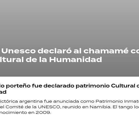
RECETAS
PALABRAS
HORÓSCOPO
la Unesco declaró al chamamé 
ltural de la Humanidad
Seguinos
ado porteño fue declarado patrimonio Cultural d
ad
pictórica argentina fue anunciada como Patrimonio Inmate
 el Comité de la UNESCO, reunido en Namibia. El tango lo
nocimiento en 2009.