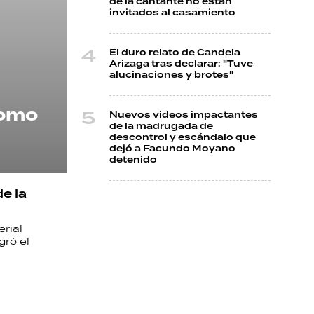
de la cantante no están
invitados al casamiento
El duro relato de Candela
Arizaga tras declarar: "Tuve
alucinaciones y brotes"
como
Nuevos videos impactantes
de la madrugada de
descontrol y escándalo que
dejó a Facundo Moyano
detenido
e la
rial
gró el