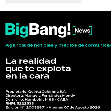
HERMANO
SALUD
DEPORTES
Agencia de noticias y medios de comunica
TECNOLOGÍA
La realidad
que te explota
en la cara
Propietario: Quinta Columna S.A.
Directora: Manuela Fernández Mendy
Domicilio: Humboldt 1493 - CABA
RNPI: 5222533
Edición N°: 20032871 - Viernes 07 de Agosto 2026