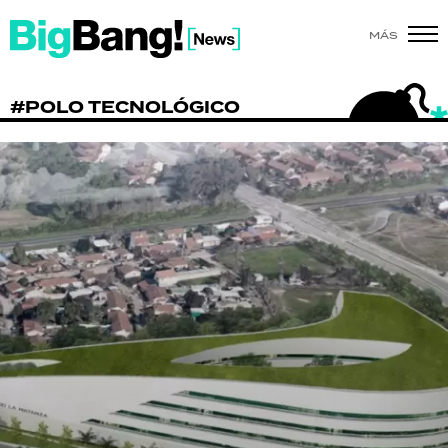
MÁS
SHOW
#POLO TECNOLÓGICO
POLÍTICA
ACTUALIDAD
POLICIALES
ECONOMÍA
GRAN HERMANO
SALUD
DEPORTES