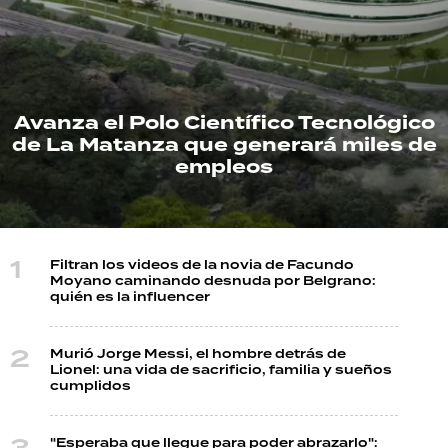
TECNOLOGÍA
Avanza el Polo Científico Tecnológico
RECETAS
de La Matanza que generará miles de
PALABRAS
empleos
HORÓSCOPO
Filtran los videos de la novia de Facundo
Seguinos
Moyano caminando desnuda por Belgrano:
quién es la influencer
Murió Jorge Messi, el hombre detrás de
Lionel: una vida de sacrificio, familia y sueños
cumplidos
"Esperaba que llegue para poder abrazarlo":