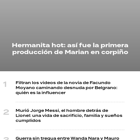
TECNOLOGÍA
RECETAS
Hermanita hot: así fue la primera
PALABRAS
producción de Marian en corpiño
HORÓSCOPO
Filtran los videos de la novia de Facundo
Seguinos
Moyano caminando desnuda por Belgrano:
quién es la influencer
Murió Jorge Messi, el hombre detrás de
Lionel: una vida de sacrificio, familia y sueños
cumplidos
Guerra sin tregua entre Wanda Nara y Mauro