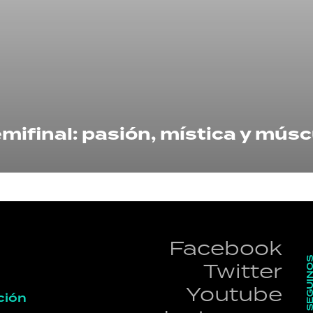
HORÓSCOPO
Seguinos
mifinal: pasión, mística y músc
Facebook
SEGUI
Twitter
Youtube
ción