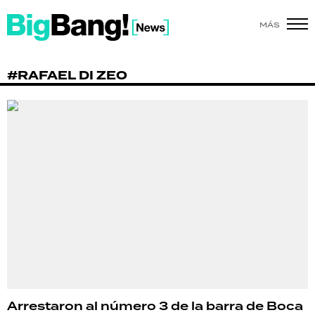
MÁS
SHOW
#RAFAEL DI ZEO
POLÍTICA
ACTUALIDAD
POLICIALES
ECONOMÍA
GRAN HERMANO
SALUD
DEPORTES
Arrestaron al número 3 de la barra de Boca