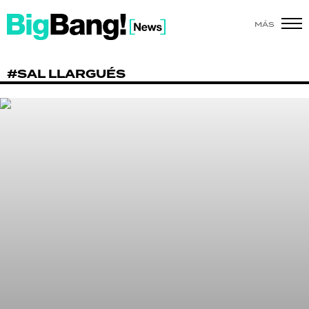
MÁS
SHOW
#SAL LLARGUÉS
POLÍTICA
ACTUALIDAD
POLICIALES
ECONOMÍA
GRAN HERMANO
SALUD
DEPORTES