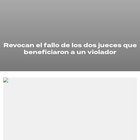
TECNOLOGÍA
RECETAS
Revocan el fallo de los dos jueces que
PALABRAS
beneficiaron a un violador
HORÓSCOPO
Seguinos