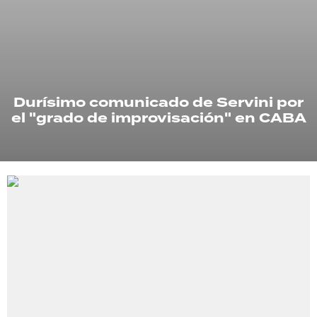
TECNOLOGÍA
RECETAS
Durísimo comunicado de Servini por
PALABRAS
el "grado de improvisación" en CABA
HORÓSCOPO
Seguinos