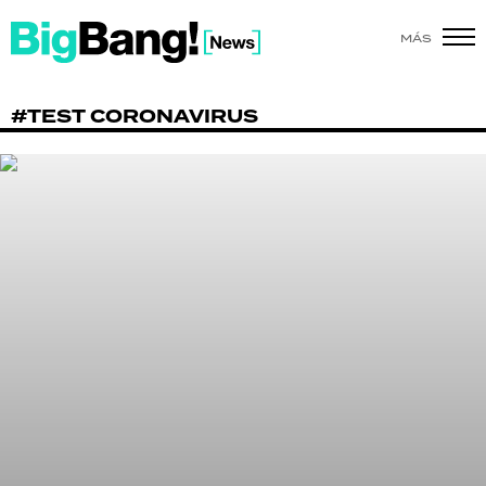
MÁS
SHOW
#TEST CORONAVIRUS
POLÍTICA
ACTUALIDAD
POLICIALES
ECONOMÍA
GRAN HERMANO
SALUD
DEPORTES