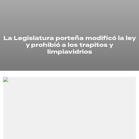
TECNOLOGÍA
La Legislatura porteña modificó la ley
RECETAS
y prohibió a los trapitos y
PALABRAS
limpiavidrios
HORÓSCOPO
Seguinos