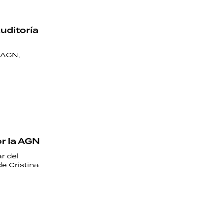
Auditoría
 AGN,
or la AGN
r del
e Cristina