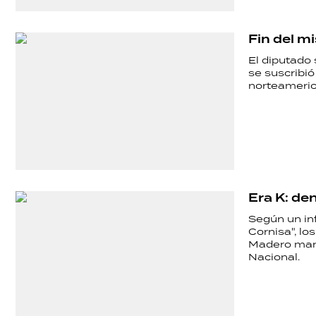
Fin del m
El diputado 
se suscribió
norteamerica
Era K: de
Según un inf
Cornisa", l
Madero manej
Nacional.
SHOW