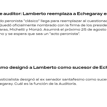
PALABRAS
 auditor: Lamberto reemplaza a Echegaray e
HORÓSCOPO
do peronista "clásico" llega para reemplazar al cuestion
Quedó oficialmente nombrado con la firma de los presid
as, Michetti y Monzó. Asumirá el próximo 25 de agosto 
o y se espera que sea un "acto peronista".
Seguinos
ismo designó a Lamberto como sucesor de Ec
usticialista designó al ex senador santafesino como suce
garay. Cuál es la función de la Auditoría.