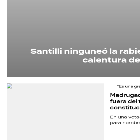
Santilli ninguneó la rab
calentura de
"Es una gra
Madrugada
fuera del
constituc
En una votac
para nombrar