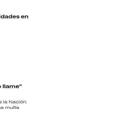
ridades en
o llame"
e la Nación.
na multa