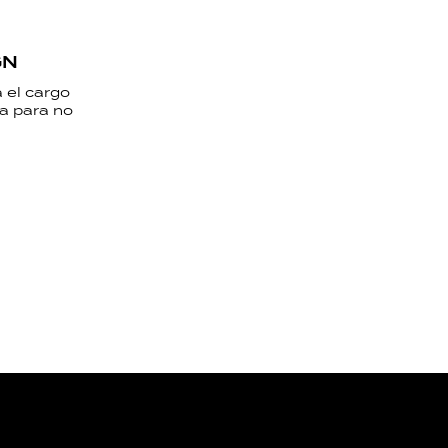
GN
 el cargo
va para no