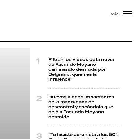
MÁS
Filtran los videos de la novia
de Facundo Moyano
caminando desnuda por
Belgrano: quién es la
influencer
Nuevos videos impactantes
de la madrugada de
descontrol y escándalo que
dejó a Facundo Moyano
detenido
"Te hiciste peronista a los 50":