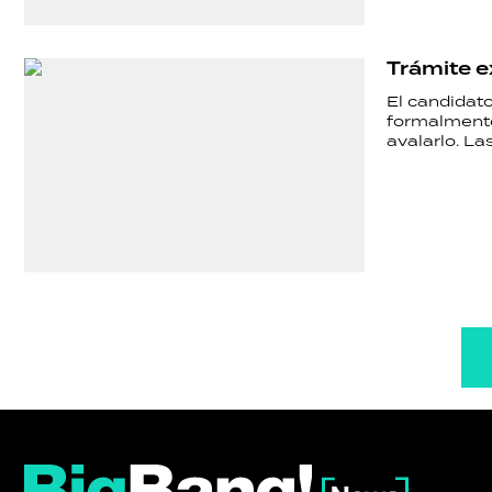
Trámite e
El candidato
formalmente
avalarlo. L