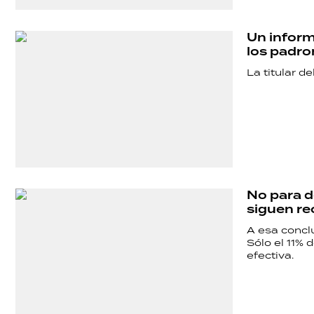
Un inform
los padro
La titular d
No para de
siguen re
A esa conclu
Sólo el 11% 
efectiva.