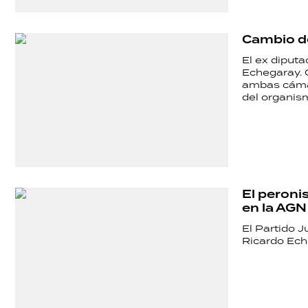
POLÍTICA
Cambio de
El ex diputa
ACTUALIDAD
Echegaray. 
ambas cámar
del organism
POLICIALES
ECONOMÍA
El peron
en la AGN
GRAN
El Partido J
Ricardo Eche
HERMANO