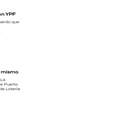
con YPF
cuerdo que
.
sí mismo
"La
de Puerto
de Lotería