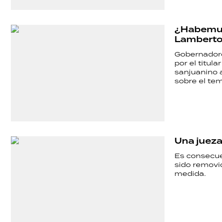
SALUD
¿Habemus
DEPORTES
Lamberto
Gobernadore
por el titula
sanjuanino 
TECNOLOGÍA
sobre el tem
Una jueza
Es consecue
sido removid
medida.