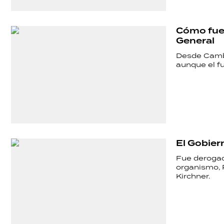
Cómo fue 
General
Desde Cambi
aunque el fu
El Gobier
Fue derogad
organismo, R
Kirchner.