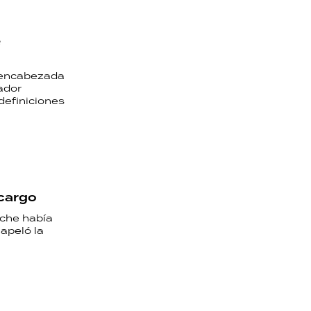
e
n encabezada
nador
definiciones
 cargo
oche había
 apeló la