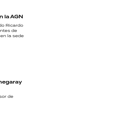
n la AGN
ado Ricardo
entes de
en la sede
hegaray
sor de