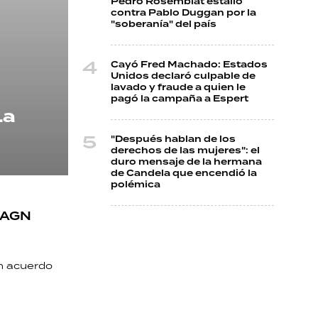
Pedro Rosemblat estalló
contra Pablo Duggan por la
"soberanía" del país
Cayó Fred Machado: Estados
Unidos declaró culpable de
lavado y fraude a quien le
pagó la campaña a Espert
La
"Después hablan de los
derechos de las mujeres": el
duro mensaje de la hermana
de Candela que encendió la
polémica
a AGN
un acuerdo