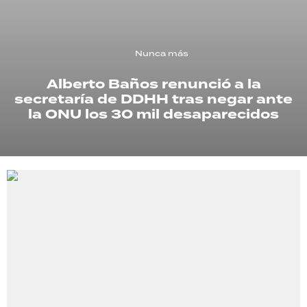
TECNOLOGÍA
Nunca más
Alberto Baños renunció a la
RECETAS
secretaría de DDHH tras negar ante
PALABRAS
la ONU los 30 mil desaparecidos
HORÓSCOPO
Seguinos