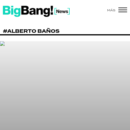
MÁS
SHOW
#ALBERTO BAÑOS
POLÍTICA
ACTUALIDAD
POLICIALES
ECONOMÍA
GRAN HERMANO
SALUD
DEPORTES