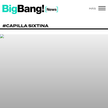
MÁS
SHOW
#CAPILLA SIXTINA
POLÍTICA
ACTUALIDAD
POLICIALES
ECONOMÍA
GRAN HERMANO
SALUD
DEPORTES