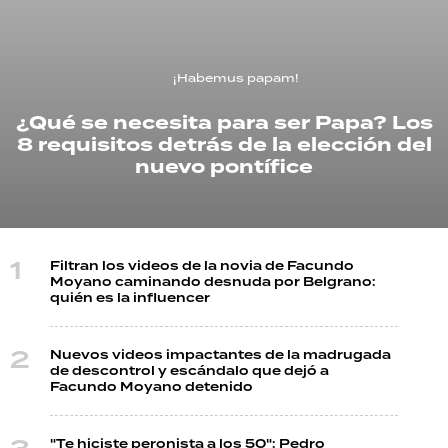
TECNOLOGÍA
¡Habemus papam!
¿Qué se necesita para ser Papa? Los
RECETAS
8 requisitos detrás de la elección del
PALABRAS
nuevo pontífice
HORÓSCOPO
Filtran los videos de la novia de Facundo
Seguinos
Moyano caminando desnuda por Belgrano:
quién es la influencer
Nuevos videos impactantes de la madrugada
de descontrol y escándalo que dejó a
Facundo Moyano detenido
"Te hiciste peronista a los 50": Pedro