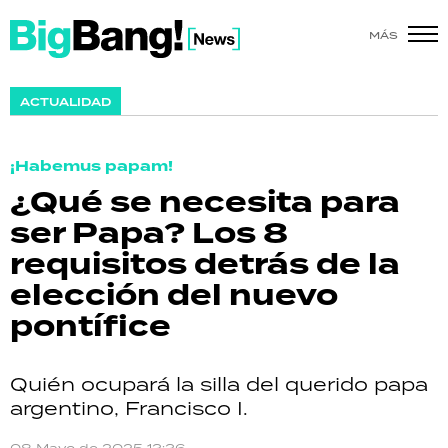
MÁS
SHOW
ACTUALIDAD
POLÍTICA
¡Habemus papam!
ACTUALIDAD
¿Qué se necesita para
ser Papa? Los 8
POLICIALES
requisitos detrás de la
ECONOMÍA
elección del nuevo
pontífice
GRAN HERMANO
SALUD
Quién ocupará la silla del querido papa
argentino, Francisco I.
DEPORTES