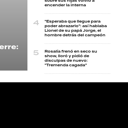
sobre sus hijas volvió a
encender la interna
"Esperaba que llegue para
poder abrazarlo": así hablaba
Lionel de su papá Jorge, el
hombre detrás del campeón
erre:
Rosalía frenó en seco su
show, lloró y pidió de
disculpas de nuevo:
"Tremenda cagada"
NOS