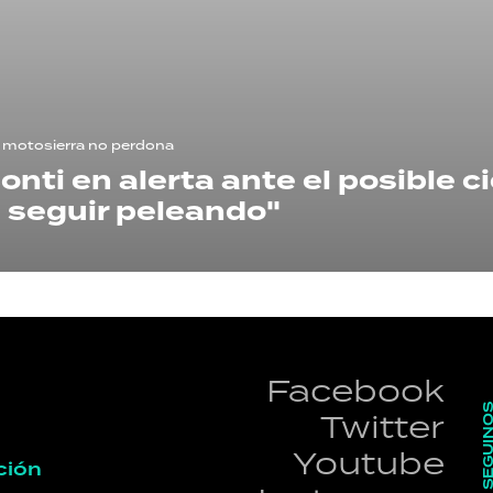
HORÓSCOPO
Seguinos
 motosierra no perdona
nti en alerta ante el posible ci
 seguir peleando"
Facebook
SEGUI
Twitter
Youtube
ción