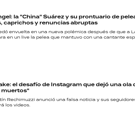
gel: la "China" Suárez y su prontuario de pele
s, caprichos y renuncias abruptas
uedó envuelta en una nueva polémica después de que a La
ara en un live la pelea que mantuvo con una cantante esp
fake: el desafío de Instagram que dejó una ola 
 muertos"
tín Rechimuzzi anunció una falsa noticia y sus seguidores
rá los videos.
RECETAS
PALABRAS