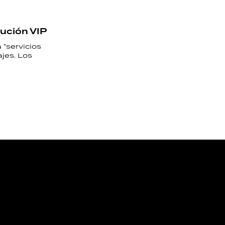
tución VIP
 “servicios
jes. Los
NOS