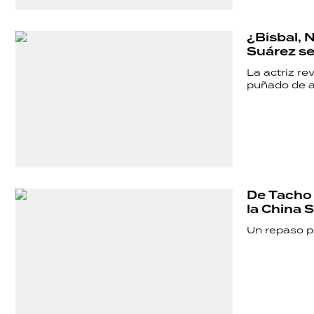
¿Bisbal, 
Suárez se 
La actriz re
puñado de 
De Tacho y
la China 
Un repaso po