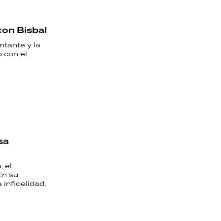
con Bisbal
ntante y la
 con el
sa
, el
En su
infidelidad,