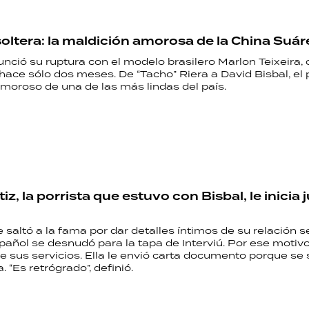
soltera: la maldición amorosa de la China Suár
unció su ruptura con el modelo brasilero Marlon Teixeira,
hace sólo dos meses. De “Tacho” Riera a David Bisbal, el
moroso de una de las más lindas del país.
tiz, la porrista que estuvo con Bisbal, le inicia j
 saltó a la fama por dar detalles íntimos de su relación s
pañol se desnudó para la tapa de Interviú. Por ese motiv
e sus servicios. Ella le envió carta documento porque se 
. “Es retrógrado”, definió.