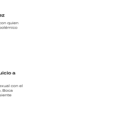
ez
 con quien
 polémico
uicio a
exual con el
o, Boca
siente