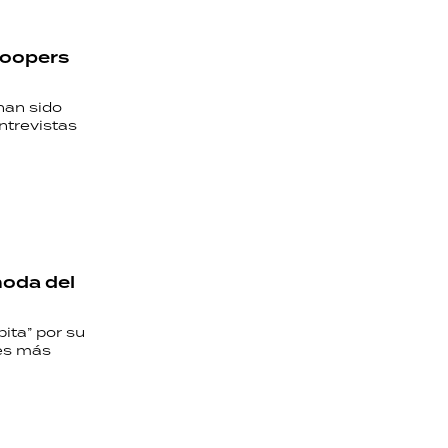
bloopers
han sido
ntrevistas
moda del
ita” por su
res más