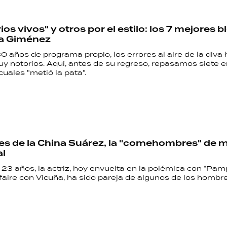
HORÓSCOPO
os vivos" y otros por el estilo: los 7 mejores 
a Giménez
Seguinos
0 años de programa propio, los errores al aire de la diva 
 notorios. Aquí, antes de su regreso, repasamos siete e
cuales "metió la pata".
s de la China Suárez, la "comehombres" de 
al
3 años, la actriz, hoy envuelta en la polémica con “Pamp
faire con Vicuña, ha sido pareja de algunos de los homb