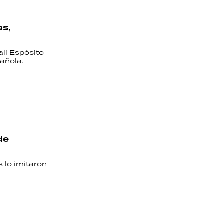
as,
li Espósito
añola.
de
 lo imitaron