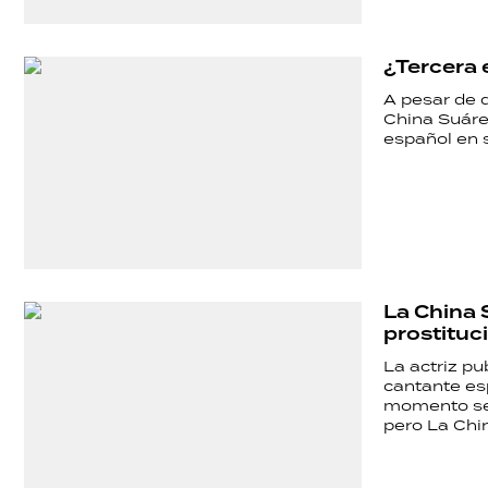
¿Tercera 
A pesar de q
China Suáre
español en su
La China 
prostituc
La actriz pu
cantante es
momento se d
pero La Chin