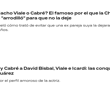
Nacho Viale o Cabré? El famoso por el que la C
"arrodilló" para que no la deje
veló cómo trató de evitar que una ex pareja suya la dejar
años.
 Cabré a David Bisbal, Viale e Icardi: las conq
Suárez
r el perfil amoroso de la actriz.