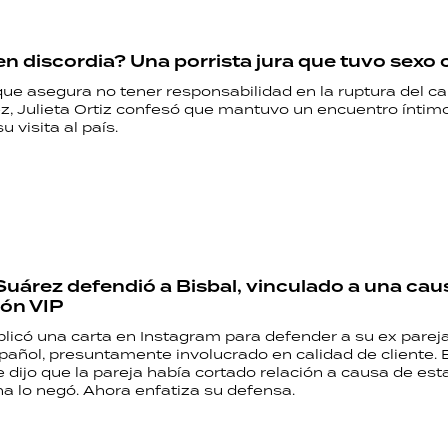
en discordia? Una porrista jura que tuvo sexo 
ue asegura no tener responsabilidad en la ruptura del ca
z, Julieta Ortiz confesó que mantuvo un encuentro íntimo
 visita al país.
Suárez defendió a Bisbal, vinculado a una cau
ión VIP
blicó una carta en Instagram para defender a su ex pareja
pañol, presuntamente involucrado en calidad de cliente. 
ijo que la pareja había cortado relación a causa de esta 
a lo negó. Ahora enfatiza su defensa.