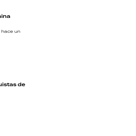
hina
a hace un
uistas de