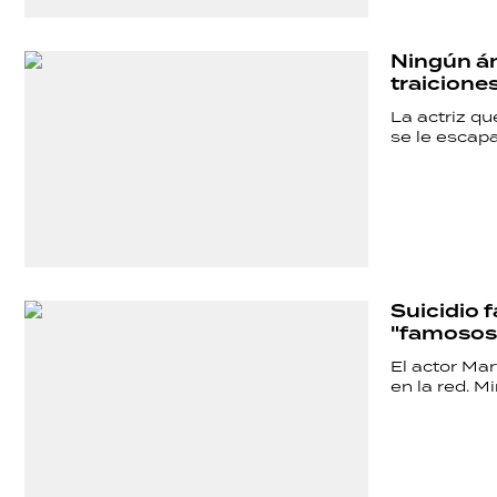
Ningún án
traicione
La actriz q
se le escap
Suicidio 
"famosos
El actor Mar
en la red. Mi
SHOW