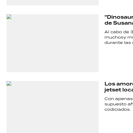
POLÍTICA
"Dinosauri
ACTUALIDAD
de Susan
Al cabo de 3
muchosy muy
POLICIALES
durante las 
ECONOMÍA
Los amore
GRAN
jetset loc
HERMANO
Con apenas 2
supuesto af
codiciados.
SALUD