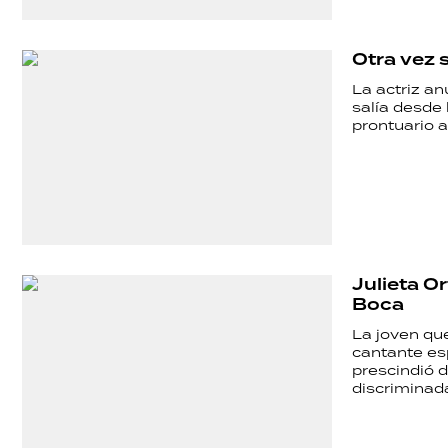
DEPORTES
Otra vez 
La actriz an
TECNOLOGÍA
salía desde 
prontuario a
Julieta Or
Boca
La joven que
cantante es
prescindió d
discriminada