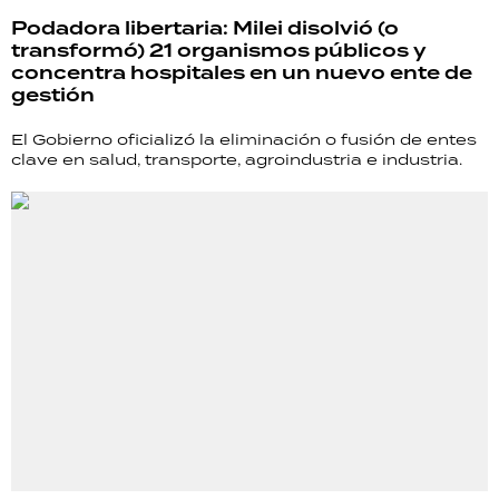
TECNOLOGÍA
Podadora libertaria: Milei disolvió (o
transformó) 21 organismos públicos y
concentra hospitales en un nuevo ente de
gestión
RECETAS
El Gobierno oficializó la eliminación o fusión de entes
clave en salud, transporte, agroindustria e industria.
PALABRAS
HORÓSCOPO
Seguinos