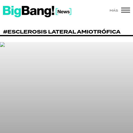
MÁS
SHOW
#ESCLEROSIS LATERAL AMIOTRÓFICA
POLÍTICA
ACTUALIDAD
POLICIALES
ECONOMÍA
GRAN HERMANO
SALUD
DEPORTES