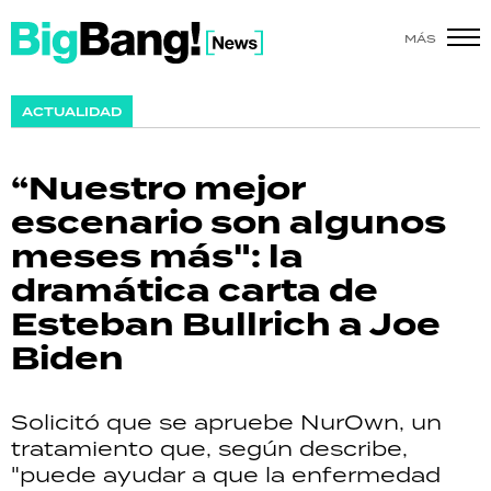
MÁS
SHOW
ACTUALIDAD
POLÍTICA
“Nuestro mejor
ACTUALIDAD
escenario son algunos
meses más": la
POLICIALES
dramática carta de
ECONOMÍA
Esteban Bullrich a Joe
Biden
GRAN HERMANO
SALUD
Solicitó que se apruebe NurOwn, un
tratamiento que, según describe,
DEPORTES
"puede ayudar a que la enfermedad