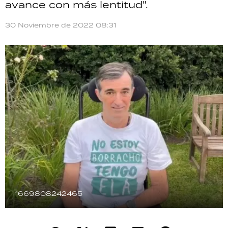
avance con más lentitud".
TECNOLOGÍA
30 Noviembre de 2022 08:31
RECETAS
PALABRAS
HORÓSCOPO
Seguinos
1669808242465