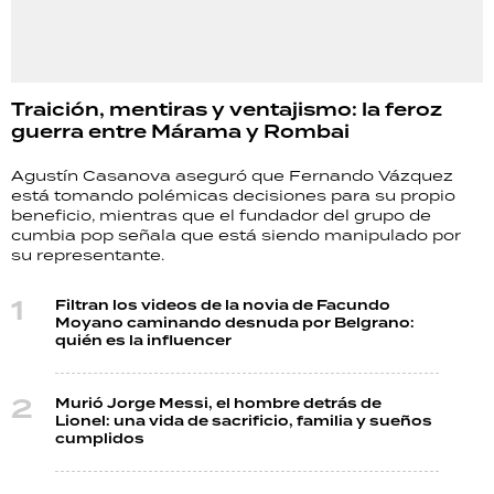
Traición, mentiras y ventajismo: la feroz
guerra entre Márama y Rombai
Agustín Casanova aseguró que Fernando Vázquez
está tomando polémicas decisiones para su propio
beneficio, mientras que el fundador del grupo de
cumbia pop señala que está siendo manipulado por
su representante.
Filtran los videos de la novia de Facundo
Moyano caminando desnuda por Belgrano:
quién es la influencer
Murió Jorge Messi, el hombre detrás de
Lionel: una vida de sacrificio, familia y sueños
cumplidos