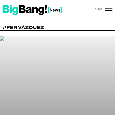
MÁS
SHOW
#FER VÁZQUEZ
POLÍTICA
ACTUALIDAD
POLICIALES
ECONOMÍA
GRAN HERMANO
SALUD
DEPORTES