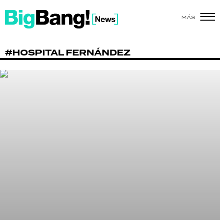
MÁS
SHOW
#HOSPITAL FERNÁNDEZ
POLÍTICA
ACTUALIDAD
POLICIALES
ECONOMÍA
GRAN HERMANO
SALUD
DEPORTES