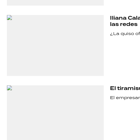
POLÍTICA
Iliana Ca
las redes
ACTUALIDAD
¿La quiso o
POLICIALES
ECONOMÍA
El tiramis
El empresar
GRAN
HERMANO