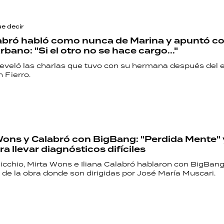
ue decir
labró habló como nunca de Marina y apuntó c
bano: "Si el otro no se hace cargo..."
reveló las charlas que tuvo con su hermana después del 
n Fierro.
Wons y Calabró con BigBang: "Perdida Mente" y
a llevar diagnósticos difíciles
icchio, Mirta Wons e Iliana Calabró hablaron con BigBang
 de la obra donde son dirigidas por José María Muscari.