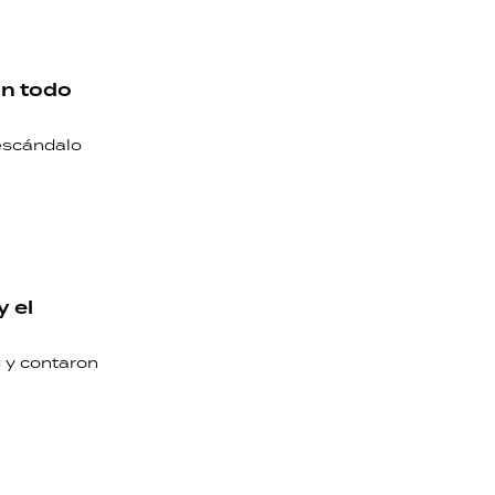
on todo
escándalo
 el
 y contaron