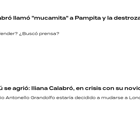
PALABRAS
labró llamó "mucamita" a Pampita y la destroz
HORÓSCOPO
fender? ¿Buscó prensa?
Seguinos
ú se agrió: Iliana Calabró, en crisis con su novi
io Antonello Grandolfo estaría decidido a mudarse a Lon