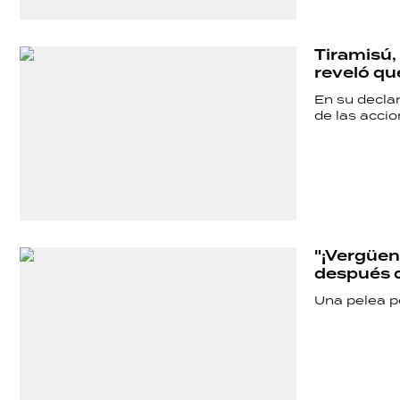
Tiramisú, 
reveló qu
En su declara
de las acci
"¡Vergüen
después 
Una pelea po