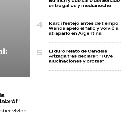
Bullrich y que salió del Senado
entre gallos y medianoche
Icardi festejó antes de tiempo:
Wanda apeló el fallo y volvió a
atraparlo en Argentina
l:
El duro relato de Candela
Arizaga tras declarar: "Tuve
alucinaciones y brotes"
la
labró!"
aber vivido