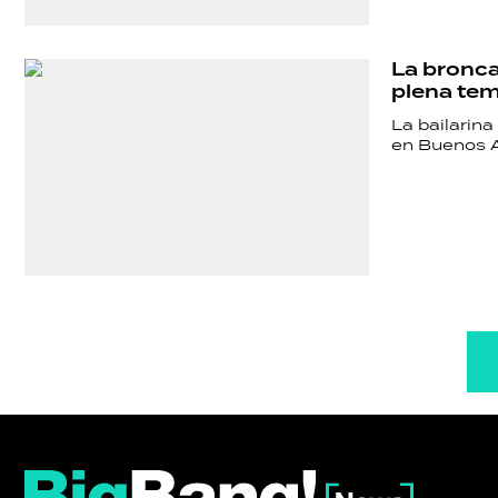
La bronca
plena te
La bailarina
en Buenos A