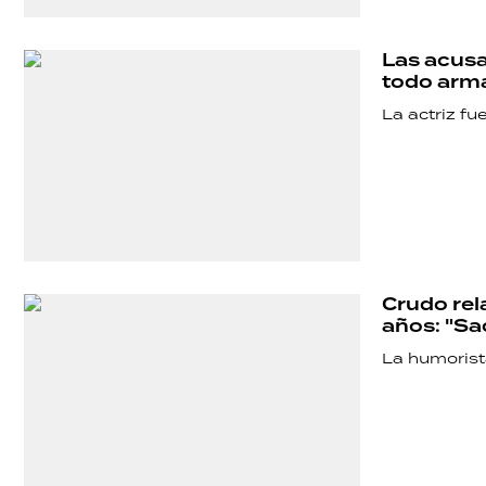
Las acusa
todo arma
La actriz fu
Crudo rela
años: "Sa
La humorista
SHOW