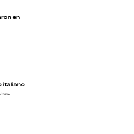
aron en
o italiano
dres.