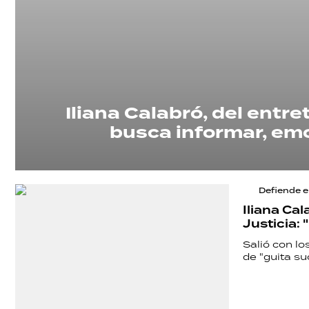
Iliana Calabró, del entr
busca informar, emo
Defiende e
Iliana Cal
Justicia:
Salió con lo
de "guita suc