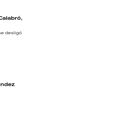
Calabró,
 se desligó
nández