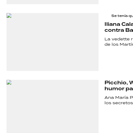
Se tenía q
Iliana Ca
contra Bar
La vedette 
de los Martí
Picchio, 
humor par
Ana María P
los secretos