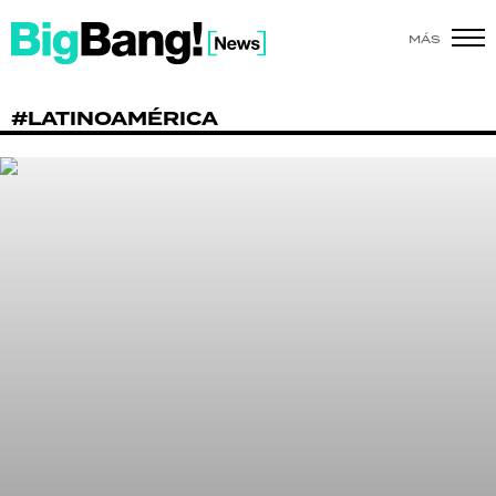
MÁS
SHOW
#LATINOAMÉRICA
POLÍTICA
ACTUALIDAD
POLICIALES
ECONOMÍA
GRAN HERMANO
SALUD
DEPORTES