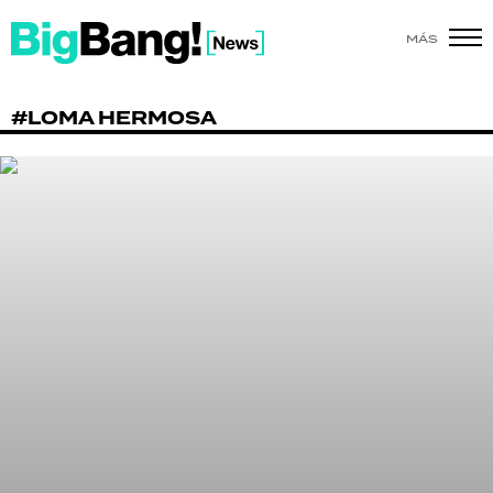
MÁS
SHOW
#LOMA HERMOSA
POLÍTICA
ACTUALIDAD
POLICIALES
ECONOMÍA
GRAN HERMANO
SALUD
DEPORTES