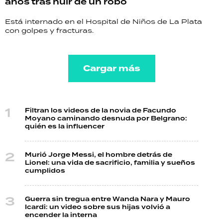
años tras huir de un robo
Está internado en el Hospital de Niños de La Plata
con golpes y fracturas.
Cargar más
Filtran los videos de la novia de Facundo
Moyano caminando desnuda por Belgrano:
quién es la influencer
Murió Jorge Messi, el hombre detrás de
Lionel: una vida de sacrificio, familia y sueños
cumplidos
Guerra sin tregua entre Wanda Nara y Mauro
Icardi: un video sobre sus hijas volvió a
encender la interna