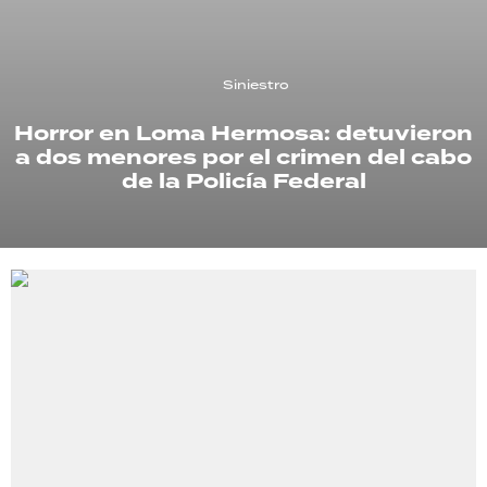
TECNOLOGÍA
Siniestro
Horror en Loma Hermosa: detuvieron
RECETAS
a dos menores por el crimen del cabo
PALABRAS
de la Policía Federal
HORÓSCOPO
Seguinos