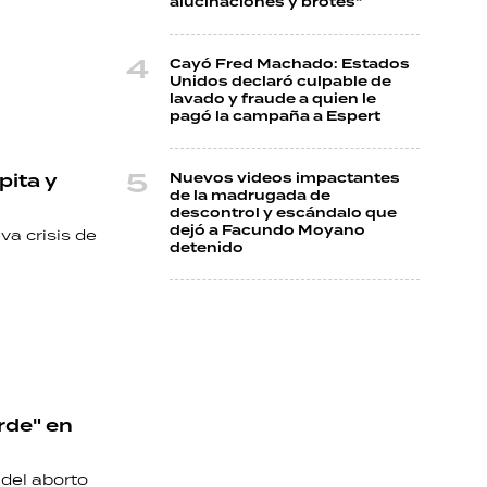
alucinaciones y brotes"
Cayó Fred Machado: Estados
Unidos declaró culpable de
lavado y fraude a quien le
pagó la campaña a Espert
pita y
Nuevos videos impactantes
de la madrugada de
descontrol y escándalo que
dejó a Facundo Moyano
va crisis de
detenido
rde" en
del aborto