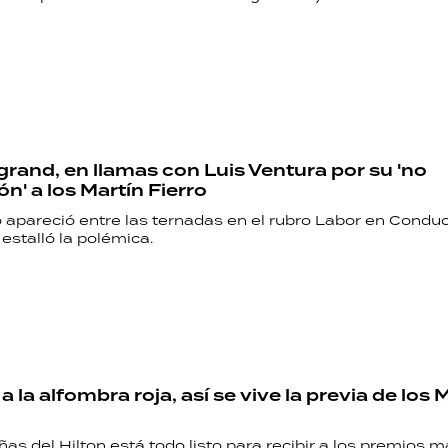
grand, en llamas con Luis Ventura por su 'no
n' a los Martín Fierro
o apareció entre las ternadas en el rubro Labor en Condu
estalló la polémica.
 la alfombra roja, así se vive la previa de los 
ñas del Hilton está todo listo para recibir a los premios 