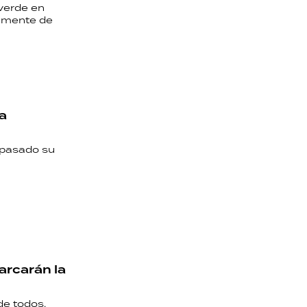
 verde en
ramente de
a
o pasado su
arcarán la
de todos.