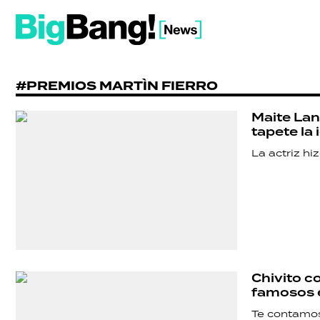
#PREMIOS MARTÌN FIERRO
Maite Lana
tapete la
La actriz hi
Chivito c
famosos e
Te contamos