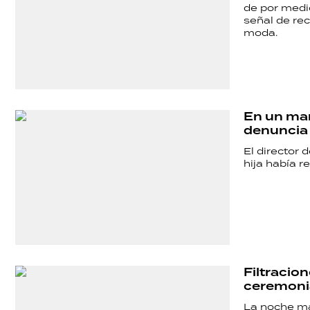
de por medi
señal de re
moda.
En un man
denuncia 
SHOW
El director 
hija había r
POLÍTICA
ACTUALIDAD
Filtracio
ceremoni
POLICIALES
La noche má