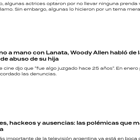
o, algunas actrices optaron por no llevar ninguna prenda
clamo. Sin embargo, algunas lo hicieron por un tema me
o a mano con Lanata, Woody Allen habló de l
de abuso de su hija
RECETAS
de cine djo que "fue algo juzgado hace 25 años". En ener
ecordado las denuncias.
PALABRAS
HORÓSCOPO
Seguinos
nes, hackeos y ausencias: las polémicas que m
a
s importante de la televisión argentina ya está en boca 