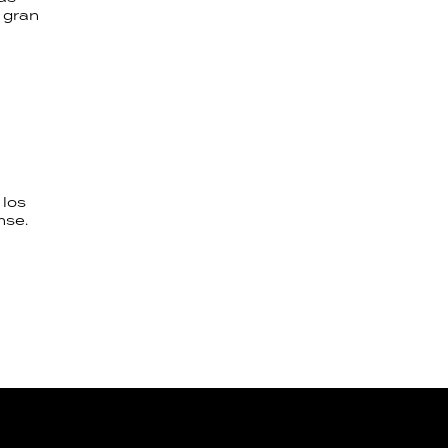
 gran
 los
nse.