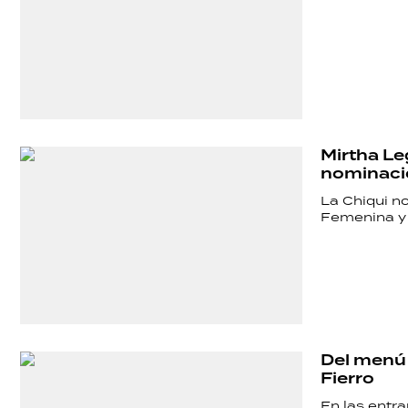
ECONOMÍA
GRAN
HERMANO
Mirtha Le
nominació
La Chiqui n
SALUD
Femenina y 
DEPORTES
TECNOLOGÍA
Del menú a
Fierro
En las entra