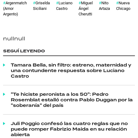
Argenmatch
Griselda
Luciano
Miguel
Nito
Nueva
(Amor
Siciliani
Castro
Ángel
Artaza
Chicago
Argento)
Cherutti
null
null
SEGUÍ LEYENDO
Tamara Bella, sin filtro: estreno, maternidad y
una contundente respuesta sobre Luciano
Castro
"Te hiciste peronista a los 50": Pedro
Rosemblat estalló contra Pablo Duggan por la
"soberanía" del país
Juli Poggio confesó las cuatro reglas que no
puede romper Fabrizio Maida en su relación
abierta