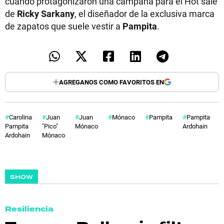
cuando protagonizaron una campaña para el Hot sale
de
Ricky Sarkany
, el diseñador de la exclusiva marca
de zapatos que suele vestir a
Pampita
.
AGREGANOS COMO FAVORITOS EN
Carolina
Juan
Juan
Mónaco
Pampita
Pampita
Pampita
"Pico"
Mónaco
Ardohain
M
Ardohain
Mónaco
SHOW
Resiliencia