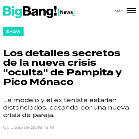
MÁS
SHOW
SHOW
POLÍTICA
Los detalles secretos
ACTUALIDAD
de la nueva crisis
"oculta" de Pampita y
POLICIALES
Pico Mónaco
ECONOMÍA
La modelo y el ex tenista estarían
GRAN HERMANO
distanciados, pasando por una nueva
crisis de pareja.
SALUD
05 Junio de 2018 18:19
DEPORTES