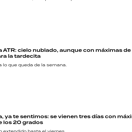
 ATR: cielo nublado, aunque con máximas de
ra la tardecita
ra lo que queda de la semana.
RECETAS
PALABRAS
HORÓSCOPO
, ya te sentimos: se vienen tres días con máx
 los 20 grados
Seguinos
o extendido hasta el viernes.