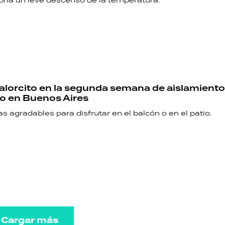
ría un leve descenso de la temperatura.
calorcito en la segunda semana de aislamiento
io en Buenos Aires
 agradables para disfrutar en el balcón o en el patio.
Cargar más