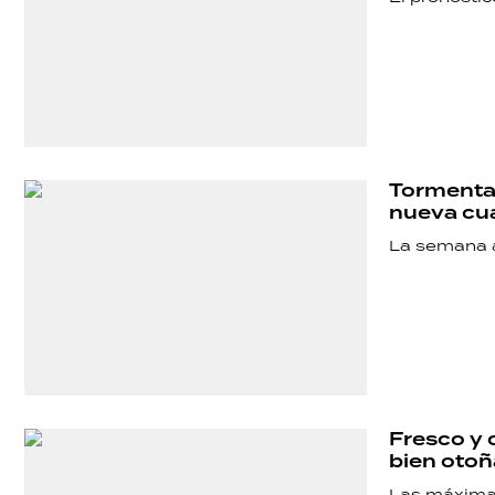
POLICIALES
ECONOMÍA
GRAN
Tormentas 
nueva cu
HERMANO
La semana a
SALUD
DEPORTES
Fresco y 
bien otoñ
Las máximas