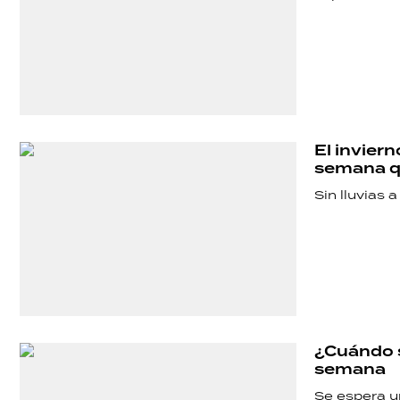
El inviern
semana q
Sin lluvias 
¿Cuándo se
semana
Se espera un