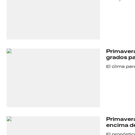
Primavera
grados pa
El clima pa
SHOW
POLÍTICA
ACTUALIDAD
Primavera
encima de
El pronóstic