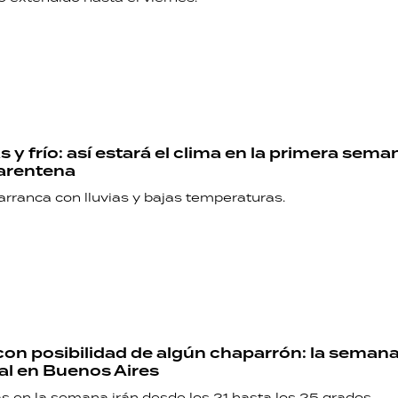
y frío: así estará el clima en la primera sema
arentena
rranca con lluvias y bajas temperaturas.
con posibilidad de algún chaparrón: la seman
al en Buenos Aires
 en la semana irán desde los 21 hasta los 25 grados.