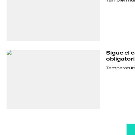
También hab
Sigue el 
obligator
Temperaturas