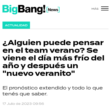
MÁS
SHOW
ACTUALIDAD
POLÍTICA
¿Alguien puede pensar
ACTUALIDAD
en el team verano? Se
viene el día más frío del
POLICIALES
año y después un
ECONOMÍA
"nuevo veranito"
GRAN HERMANO
El pronóstico extendido y todo lo que
SALUD
tenés que saber.
DEPORTES
17 Julio de 2023 09:56