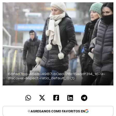
TECNOLOGÍA
RECETAS
PALABRAS
HORÓSCOPO
Seguinos
68fad7dc-46e8-4987-b0ed-78c15addf314_16-9-
discover-aspect-ratio_default_0 (1)
AGREGANOS COMO FAVORITOS EN