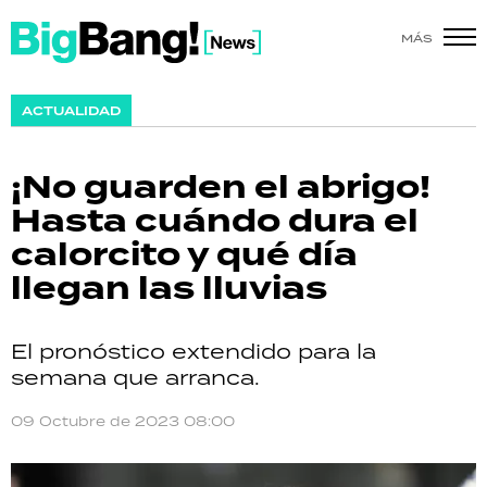
MÁS
SHOW
ACTUALIDAD
POLÍTICA
¡No guarden el abrigo!
ACTUALIDAD
Hasta cuándo dura el
calorcito y qué día
POLICIALES
llegan las lluvias
ECONOMÍA
El pronóstico extendido para la
GRAN HERMANO
semana que arranca.
SALUD
09 Octubre de 2023 08:00
DEPORTES