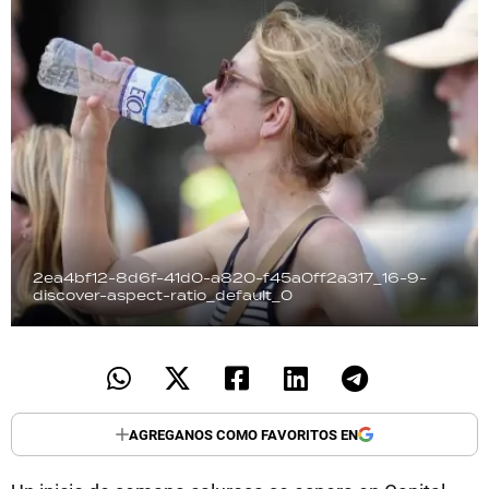
TECNOLOGÍA
RECETAS
PALABRAS
HORÓSCOPO
2ea4bf12-8d6f-41d0-a820-f45a0ff2a317_16-9-
Seguinos
discover-aspect-ratio_default_0
AGREGANOS COMO FAVORITOS EN