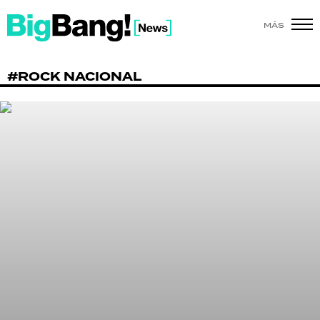
MÁS
SHOW
#ROCK NACIONAL
POLÍTICA
ACTUALIDAD
POLICIALES
ECONOMÍA
GRAN HERMANO
SALUD
DEPORTES