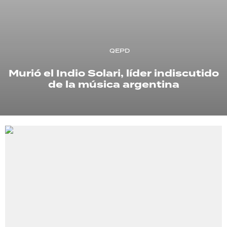
TECNOLOGÍA
QEPD
RECETAS
Murió el Indio Solari, líder indiscutido
PALABRAS
de la música argentina
HORÓSCOPO
Seguinos