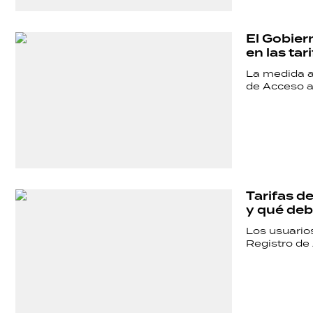
SHOW
El Gobier
en las tar
POLÍTICA
La medida a
de Acceso a 
ACTUALIDAD
POLICIALES
Tarifas d
y qué deb
ECONOMÍA
Los usuarios
Registro de 
GRAN