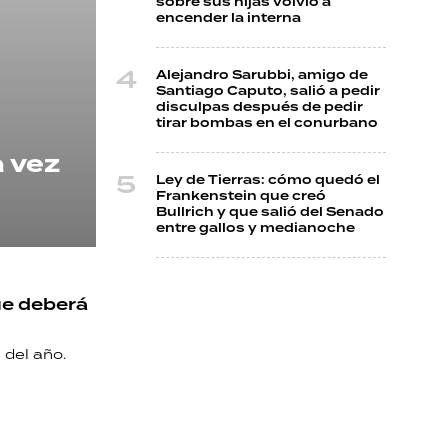
sobre sus hijas volvió a
encender la interna
Alejandro Sarubbi, amigo de
Santiago Caputo, salió a pedir
disculpas después de pedir
tirar bombas en el conurbano
a vez
Ley de Tierras: cómo quedó el
Frankenstein que creó
Bullrich y que salió del Senado
entre gallos y medianoche
ue deberá
 del año.