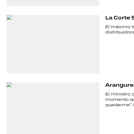
La Corte 
El máximo tr
distribuidor
Aranguren
El ministro 
momento que
quedarme". E