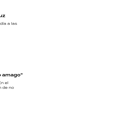
luz
día a las
no amago"
En el
n de no