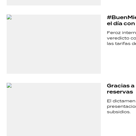
HERMANO
#BuenMiér
SALUD
el día co
Feroz intern
veredicto co
DEPORTES
las tarifas d
TECNOLOGÍA
Gracias a 
reservas
El dictamen 
presentacion
subsidios.