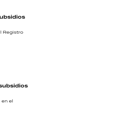
subsidios
l Registro
 subsidios
 en el