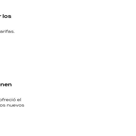
 los
arifas.
enen
freció el
los nuevos