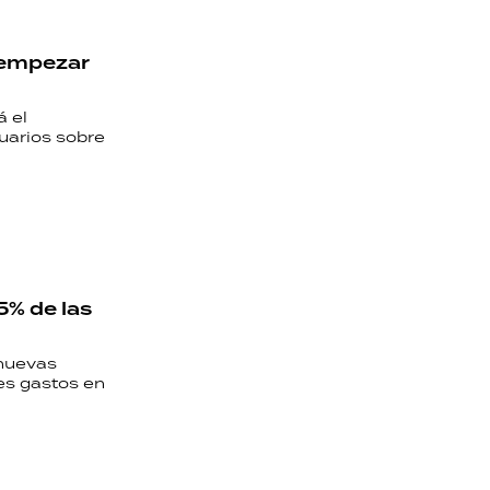
a empezar
á el
uarios sobre
5% de las
 nuevas
tes gastos en