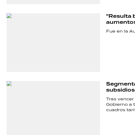
"Resulta 
aumentos
Fue en la A
Segmentac
subsidios
Tras vencer 
Gobierno a 
cuadros tari