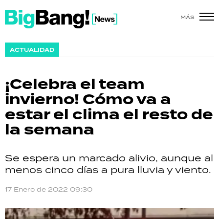
MÁS
SHOW
ACTUALIDAD
POLÍTICA
¡Celebra el team
ACTUALIDAD
invierno! Cómo va a
estar el clima el resto de
POLICIALES
la semana
ECONOMÍA
Se espera un marcado alivio, aunque al
GRAN HERMANO
menos cinco días a pura lluvia y viento.
SALUD
17 Enero de 2022 09:30
DEPORTES