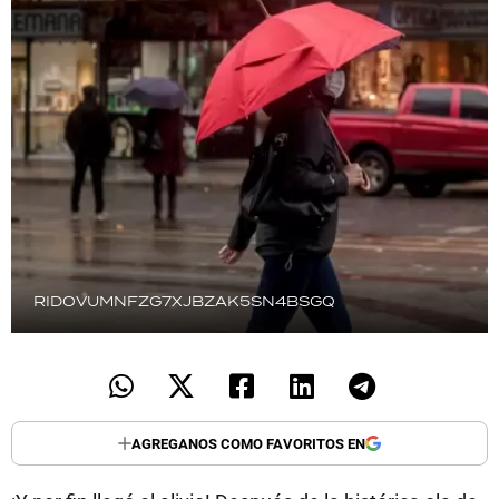
TECNOLOGÍA
RECETAS
PALABRAS
HORÓSCOPO
Seguinos
RIDOVUMNFZG7XJBZAK5SN4BSGQ
AGREGANOS COMO FAVORITOS EN