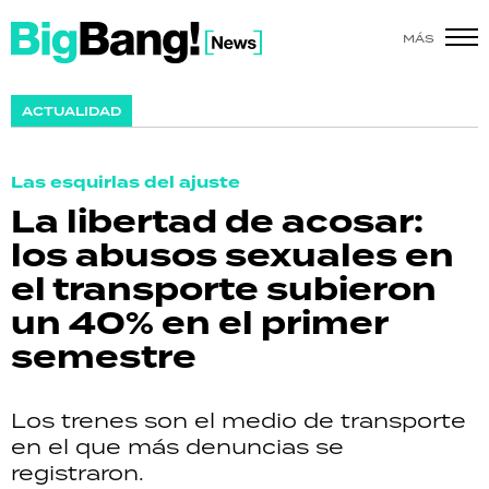
MÁS
SHOW
ACTUALIDAD
POLÍTICA
Las esquirlas del ajuste
ACTUALIDAD
La libertad de acosar:
los abusos sexuales en
POLICIALES
el transporte subieron
ECONOMÍA
un 40% en el primer
semestre
GRAN HERMANO
SALUD
Los trenes son el medio de transporte
en el que más denuncias se
DEPORTES
registraron.