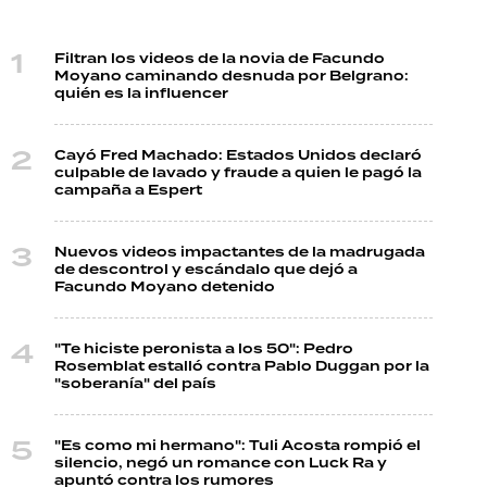
Filtran los videos de la novia de Facundo
Moyano caminando desnuda por Belgrano:
quién es la influencer
Cayó Fred Machado: Estados Unidos declaró
culpable de lavado y fraude a quien le pagó la
campaña a Espert
Nuevos videos impactantes de la madrugada
de descontrol y escándalo que dejó a
Facundo Moyano detenido
"Te hiciste peronista a los 50": Pedro
Rosemblat estalló contra Pablo Duggan por la
"soberanía" del país
"Es como mi hermano": Tuli Acosta rompió el
silencio, negó un romance con Luck Ra y
apuntó contra los rumores