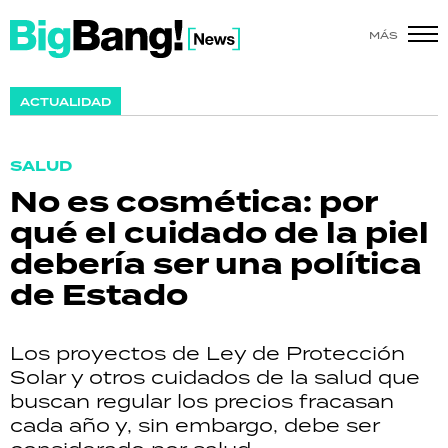
MÁS
SHOW
ACTUALIDAD
POLÍTICA
SALUD
ACTUALIDAD
No es cosmética: por
qué el cuidado de la piel
POLICIALES
debería ser una política
ECONOMÍA
de Estado
GRAN HERMANO
Los proyectos de Ley de Protección
SALUD
Solar y otros cuidados de la salud que
buscan regular los precios fracasan
DEPORTES
cada año y, sin embargo, debe ser