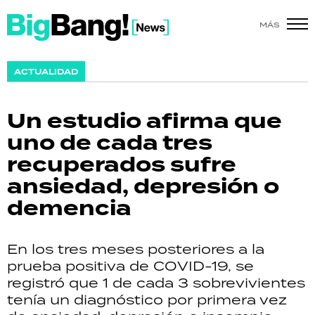
MÁS
SHOW
ACTUALIDAD
POLÍTICA
Un estudio afirma que
ACTUALIDAD
uno de cada tres
recuperados sufre
POLICIALES
ansiedad, depresión o
ECONOMÍA
demencia
GRAN HERMANO
En los tres meses posteriores a la
SALUD
prueba positiva de COVID-19, se
registró que 1 de cada 3 sobrevivientes
DEPORTES
tenía un diagnóstico por primera vez